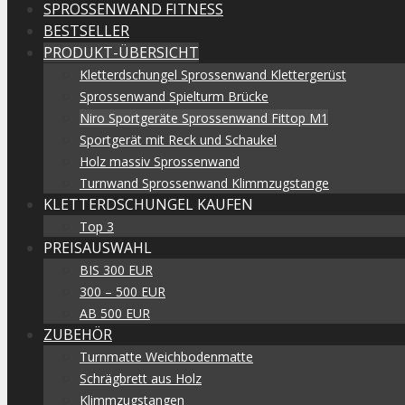
SPROSSENWAND FITNESS
BESTSELLER
PRODUKT-ÜBERSICHT
Kletterdschungel Sprossenwand Klettergerüst
Sprossenwand Spielturm Brücke
Niro Sportgeräte Sprossenwand Fittop M1
Sportgerät mit Reck und Schaukel
Holz massiv Sprossenwand
Turnwand Sprossenwand Klimmzugstange
KLETTERDSCHUNGEL KAUFEN
Top 3
PREISAUSWAHL
BIS 300 EUR
300 – 500 EUR
AB 500 EUR
ZUBEHÖR
Turnmatte Weichbodenmatte
Schrägbrett aus Holz
Klimmzugstangen