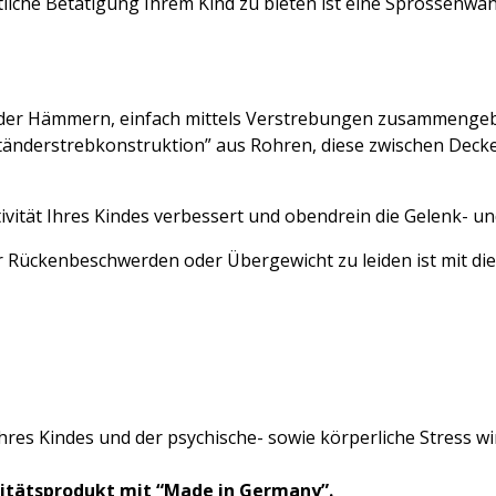
tliche Betätigung Ihrem Kind zu bieten ist eine Sprossenw
oder Hämmern, einfach mittels Verstrebungen zusammengeb
änderstrebkonstruktion” aus Rohren, diese zwischen Dec
tivität Ihres Kindes verbessert und obendrein die Gelenk- u
r Rückenbeschwerden oder Übergewicht zu leiden ist mit di
Ihres Kindes und der psychische- sowie körperliche Stress wi
alitätsprodukt mit “Made in Germany”.