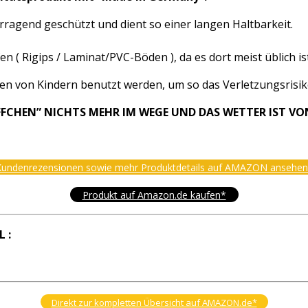
rragend geschützt und dient so einer langen Haltbarkeit.
Rigips / Laminat/PVC-Böden ), da es dort meist üblich ist 
en von Kindern benutzt werden, um so das Verletzungsrisik
FFCHEN” NICHTS MEHR IM WEGE UND DAS WETTER IST 
undenrezensionen sowie mehr Produktdetails auf AMAZON ansehe
Produkt auf Amazon.de kaufen*
 :
Direkt zur kompletten Übersicht auf AMAZON.de*