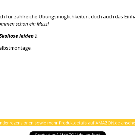
ch für zahlreiche Übungsmöglichkeiten, doch auch das Ein
ommen schon ein Muss!
koliose leiden ).
Selbstmontage.
ndenrezensionen sowie mehr Produktdetails auf AMAZON.de anseh
Produkt auf AMAZON.de kaufen*