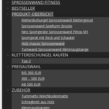
SPROSSENWAND FITNESS
BESTSELLER
PRODUKT-ÜBERSICHT
Kletterdschungel Sprossenwand Klettergerüst
Sprossenwand Spielturm Brücke
Niro Sportgeräte Sprossenwand Fittop M1
Sportgerät mit Reck und Schaukel
Holz massiv Sprossenwand
Turnwand Sprossenwand Klimmzugstange
KLETTERDSCHUNGEL KAUFEN
Top 3
PREISAUSWAHL
BIS 300 EUR
300 – 500 EUR
AB 500 EUR
ZUBEHÖR
Turnmatte Weichbodenmatte
Schrägbrett aus Holz
Klimmzugstangen